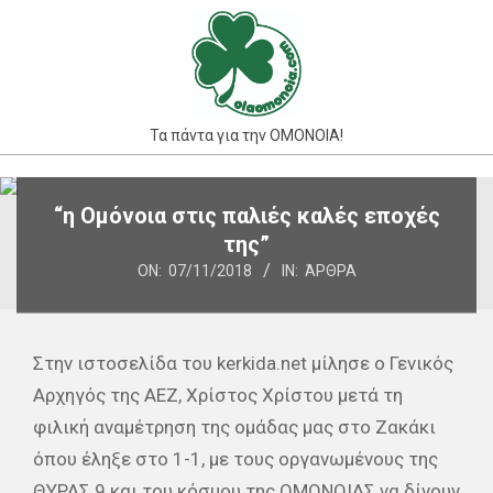
Skip
to
content
Τα πάντα για την ΟΜΟΝΟΙΑ!
Primary
“η Ομόνοια στις παλιές καλές εποχές
Navigation
της”
Menu
ON:
07/11/2018
IN:
ΆΡΘΡΑ
Στην ιστοσελίδα του kerkida.net μίλησε ο Γενικός
Αρχηγός της ΑΕΖ, Χρίστος Χρίστου μετά τη
φιλική αναμέτρηση της ομάδας μας στο Ζακάκι
όπου έληξε στο 1-1, με τους οργανωμένους της
ΘΥΡΑΣ 9 και του κόσμου της ΟΜΟΝΟΙΑΣ να δίνουν