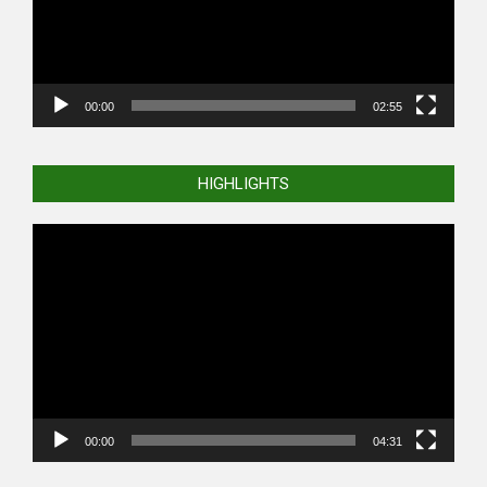
00:00
02:55
HIGHLIGHTS
Video
Player
00:00
04:31