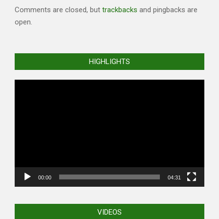
Comments are closed, but
trackbacks
and pingbacks are
open.
HIGHLIGHTS
Video
Player
00:00
04:31
VIDEOS