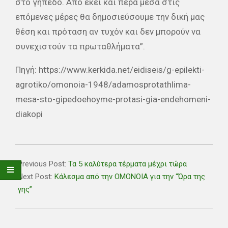
στο γήπεδο. Από εκεί και πέρα μέσα στις
επόμενες μέρες θα δημοσιεύσουμε την δική μας
θέση και πρόταση αν τυχόν και δεν μπορούν να
συνεχιστούν τα πρωταθλήματα”.
Πηγή: https://www.kerkida.net/eidiseis/g-epilekti-
agrotiko/omonoia-1948/adamosprotathlima-
mesa-sto-gipedoehoyme-protasi-gia-endehomeni-
diakopi
2020-
03-
Previous Post:
Τα 5 καλύτερα τέρματα μέχρι τώρα
27
Next Post:
Κάλεσμα από την ΟΜΟΝΟΙΑ για την “Ώρα της
γης”