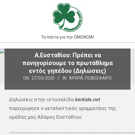
Skip
to
content
Τα πάντα για την ΟΜΟΝΟΙΑ!
Primary
Α.Ευσταθίου: Πρέπει να
Navigation
πανηγυρίσουμε το πρωτάθλημα
Menu
εντός γηπέδου (Δηλώσεις)
ON:
27/03/2020
IN:
ΆΡΘΡΑ
,
ΠΟΔΌΣΦΑΙΡΟ
Δηλώσεις στην ιστοσελίδα
kerkida.net
παραχώρησε ο εκτελεστικός γραμματέας της
ομάδας μας Αδάμος Ευσταθίου.
_________________________________________