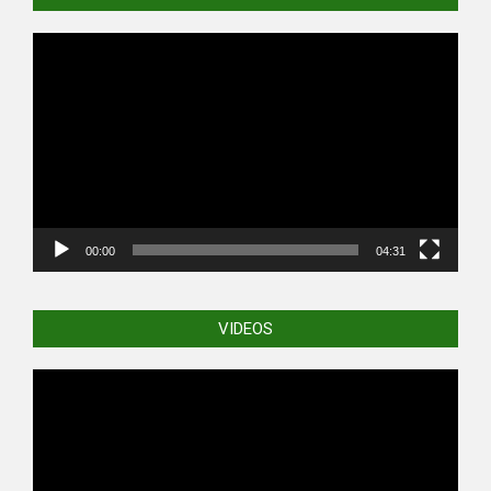
Video
Player
00:00
04:31
VIDEOS
Video
Player