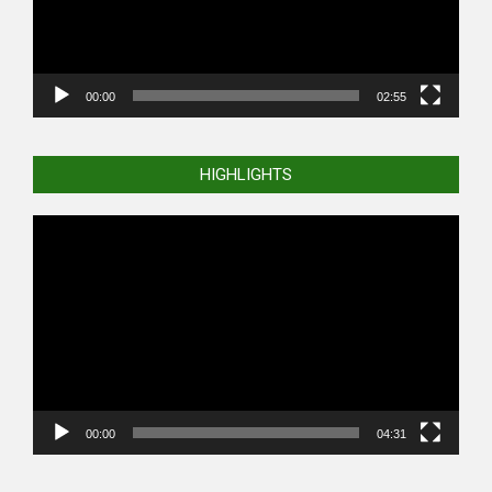
00:00
02:55
HIGHLIGHTS
Video
Player
00:00
04:31