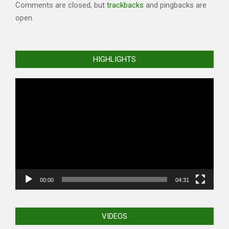
Comments are closed, but
trackbacks
and pingbacks are
open.
HIGHLIGHTS
Video
Player
00:00
04:31
VIDEOS