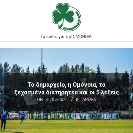
Skip
to
content
Τα πάντα για την ΟΜΟΝΟΙΑ!
Primary
Navigation
Menu
Το δημαρχείο, η Ομόνοια, τα
ξεχασμένα διατηρητέα και οι 5 λέξεις
ON:
31/05/2021
IN:
ΆΡΘΡΑ