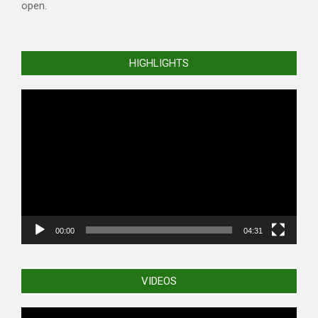
open.
HIGHLIGHTS
Video
Player
00:00
04:31
VIDEOS
Video