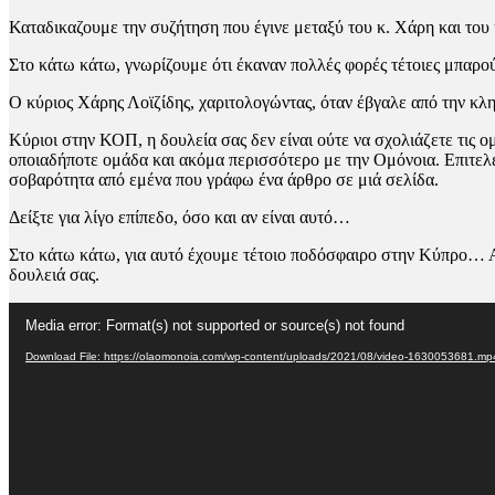
Καταδικαζουμε την συζήτηση που έγινε μεταξύ του κ. Χάρη και του
Στο κάτω κάτω, γνωρίζουμε ότι έκαναν πολλές φορές τέτοιες μπαρ
Ο κύριος Χάρης Λοϊζίδης, χαριτολογώντας, όταν έβγαλε από την κλ
Κύριοι στην ΚΟΠ, η δουλεία σας δεν είναι ούτε να σχολιάζετε τις 
οποιαδήποτε ομάδα και ακόμα περισσότερο με την Ομόνοια. Επιτελεί
σοβαρότητα από εμένα που γράφω ένα άρθρο σε μιά σελίδα.
Δείξτε για λίγο επίπεδο, όσο και αν είναι αυτό…
Στο κάτω κάτω, για αυτό έχουμε τέτοιο ποδόσφαιρο στην Κύπρο… Α
δουλειά σας.
Video
Media error: Format(s) not supported or source(s) not found
Player
Download File: https://olaomonoia.com/wp-content/uploads/2021/08/video-1630053681.m