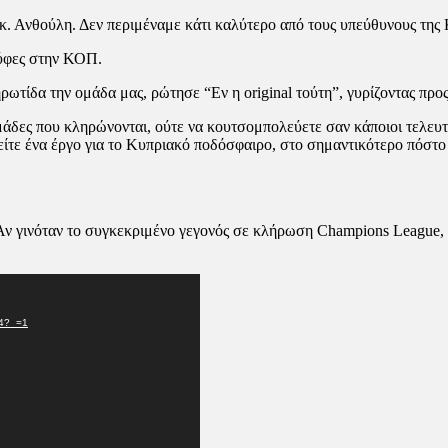
 κ. Ανθούλη. Δεν περιμέναμε κάτι καλύτερο από τους υπεύθυνους τη
ούφες στην ΚΟΠ.
ηρωτίδα την ομάδα μας, ρώτησε “Εν η original τούτη”, γυρίζοντας π
ομάδες που κληρώνονται, ούτε να κουτσομπολεύετε σαν κάποιοι τελευτ
τε ένα έργο για το Κυπριακό ποδόσφαιρο, στο σημαντικότερο πόστο σ
ν γινόταν το συγκεκριμένο γεγονός σε κλήρωση Champions League, 
p4?_=1