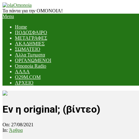
Skip
to
Τα πάντα για την ΟΜΟΝΟΙΑ!
content
Primary
Menu
Navigation
Home
Menu
ΠΟΔΟΣΦΑΙΡΟ
ΜΕΤΑΓΡΑΦΕΣ
ΑΚΑΔΗΜΙΕΣ
ΣΩΜΑΤΕΙΟ
Αλλα Τμηματα
ΟΡΓΑΝΩΜΕΝΟΙ
Omonoia Radio
ΑΛΛΑ
O29M.COM
ΑΡΧΕΙΟ
Εν η original; (βίντεο)
On:
27/08/2021
In:
Άρθρα