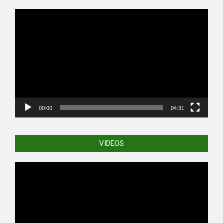
Video
Player
00:00
04:31
VIDEOS
Video
Player