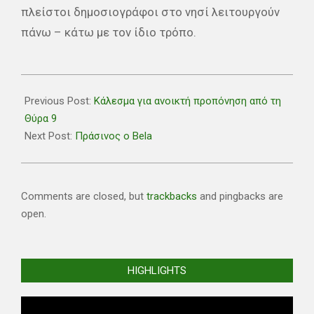
πλείστοι δημοσιογράφοι στο νησί λειτουργούν
πάνω – κάτω με τον ίδιο τρόπο.
2024-
09-
Previous Post:
Κάλεσμα για ανοικτή προπόνηση από τη
25
Θύρα 9
Next Post:
Πράσινος ο Bela
Comments are closed, but
trackbacks
and pingbacks are
open.
HIGHLIGHTS
Video