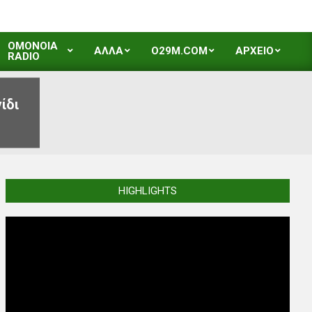
OMONOIA
ΑΛΛΑ
O29M.COM
ΑΡΧΕΙΟ
RADIO
ίδι
HIGHLIGHTS
Video
Player