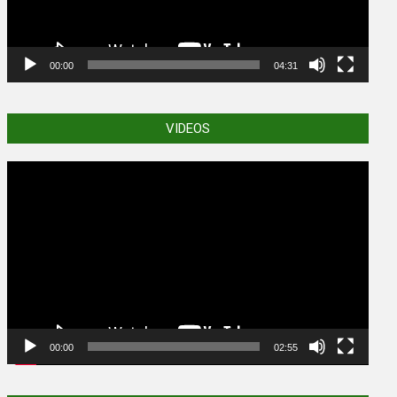
00:00
04:31
VIDEOS
Video
Player
00:00
02:55