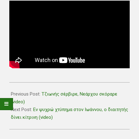
2020-
02-
Previous Post:
Τζιωνής σέρβιρε, Νεάρχου σκόραρε
23
(video)
Next Post:
Εν ψυχρώ χτύπημα στον Ιωάννου, ο διαιτητής
δίνει κίτρινη (video)