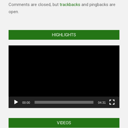
Comments are closed, but
trackbacks
and pingbacks are
open.
HIGHLIGHTS
Video
Player
00:00
04:31
VIDEOS