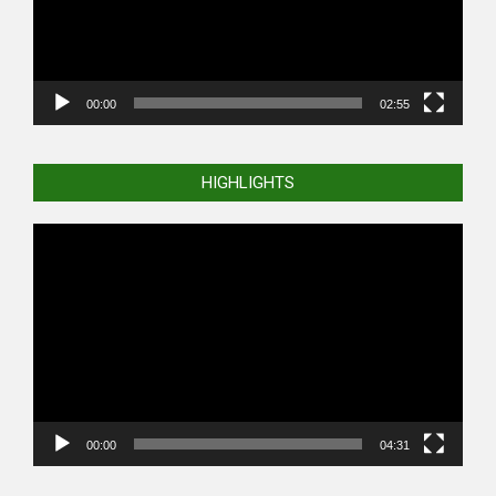
00:00
02:55
HIGHLIGHTS
Video
Player
00:00
04:31