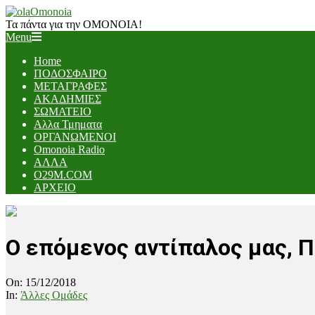
Skip
to
Τα πάντα για την ΟΜΟΝΟΙΑ!
content
Primary
Menu
Navigation
Home
Menu
ΠΟΔΟΣΦΑΙΡΟ
ΜΕΤΑΓΡΑΦΕΣ
ΑΚΑΔΗΜΙΕΣ
ΣΩΜΑΤΕΙΟ
Αλλα Τμηματα
ΟΡΓΑΝΩΜΕΝΟΙ
Omonoia Radio
ΑΛΛΑ
O29M.COM
ΑΡΧΕΙΟ
Ο επόμενος αντίπαλος μας, 
On:
15/12/2018
In:
Άλλες Ομάδες