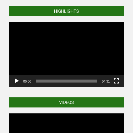
HIGHLIGHTS
Video
Player
00:00
04:31
VIDEOS
Video
Player