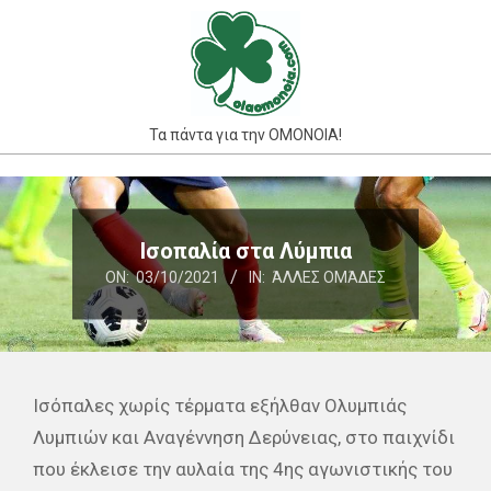
Skip
to
content
Τα πάντα για την ΟΜΟΝΟΙΑ!
Primary
Navigation
Menu
Ισοπαλία στα Λύμπια
ON:
03/10/2021
IN:
ΆΛΛΕΣ ΟΜΆΔΕΣ
Ισόπαλες χωρίς τέρματα εξήλθαν Ολυμπιάς
Λυμπιών και Αναγέννηση Δερύνειας, στο παιχνίδι
που έκλεισε την αυλαία της 4ης αγωνιστικής του