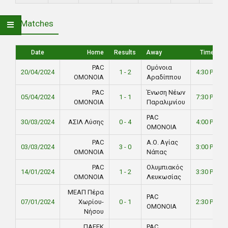
Matches
Date
Home
Results
Away
Time
PAC
Ομόνοια
20/04/2024
1 - 2
4:30 PM
ΟΜΟΝΟΙΑ
Αραδίππου
PAC
Ένωση Νέων
05/04/2024
1 - 1
7:30 PM
ΟΜΟΝΟΙΑ
Παραλιμνίου
PAC
30/03/2024
ΑΣΙΛ Λύσης
0 - 4
4:00 PM
ΟΜΟΝΟΙΑ
PAC
Α.Ο. Αγίας
03/03/2024
3 - 0
3:00 PM
ΟΜΟΝΟΙΑ
Νάπας
PAC
Ολυμπιακός
14/01/2024
1 - 2
3:30 PM
ΟΜΟΝΟΙΑ
Λευκωσίας
ΜΕΑΠ Πέρα
PAC
07/01/2024
Χωρίου-
0 - 1
2:30 PM
ΟΜΟΝΟΙΑ
Νήσου
ΠΑΕΕΚ
PAC