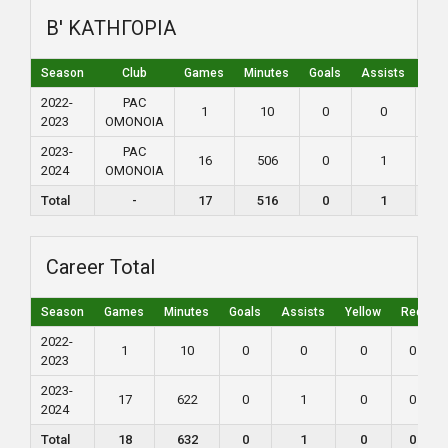
Β' ΚΑΤΗΓΟΡΙΑ
Season
Club
Games
Minutes
Goals
Assists
Yel
2022-
PAC
1
10
0
0
0
2023
ΟΜΟΝΟΙΑ
2023-
PAC
16
506
0
1
0
2024
ΟΜΟΝΟΙΑ
Total
-
17
516
0
1
0
Career Total
Season
Games
Minutes
Goals
Assists
Yellow
Red
2022-
1
10
0
0
0
0
2023
2023-
17
622
0
1
0
0
2024
Total
18
632
0
1
0
0