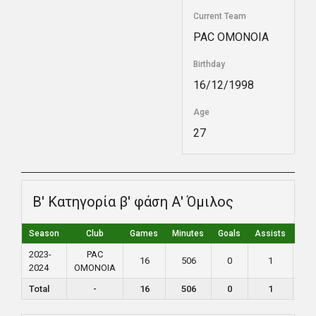
Current Team
PAC ΟΜΟΝΟΙΑ
Birthday
16/12/1998
Age
27
Β' Κατηγορία β' φάση Α' Όμιλος
Season
Club
Games
Minutes
Goals
Assists
Yel
2023-
PAC
16
506
0
1
0
2024
ΟΜΟΝΟΙΑ
Total
-
16
506
0
1
0