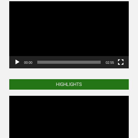
Video
Player
00:00
02:55
HIGHLIGHTS
Video
Player