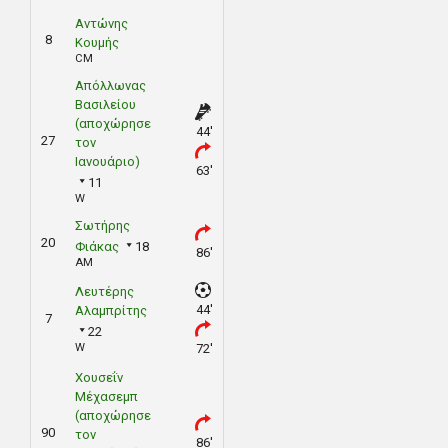
Αντώνης
8
Κουμής
CM
Απόλλωνας
Βασιλείου
(αποχώρησε
44'
27
τον
Ιανουάριο)
63'
11
W
Σωτήρης
20
Φιάκας
18
86'
AM
Λευτέρης
44'
Αλαμπρίτης
7
22
W
72'
Χουσεΐν
Μέχασεμπ
(αποχώρησε
90
τον
86'