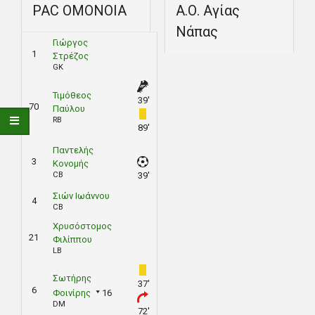
PAC ΟΜΟΝΟΙΑ
Α.Ο. Αγίας
Νάπας
Γιώργος
1
Στρέζος
GK
Τιμόθεος
39'
70
Παύλου
RB
89'
Παντελής
3
Κονομής
CB
39'
Σιών Ιωάννου
4
CB
Χρυσόστομος
21
Φιλίππου
LB
Σωτήρης
37'
6
Φοινίρης
16
DM
72'