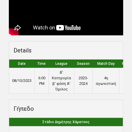
Details
Date
Time
League
Season
Match Day
Full T
Β'
6:00
Κατηγορία
2023-
4η
08/10/2023
90'
PM
β' φάση Α'
2024
αγωνιστική
Όμιλος
Γήπεδο
Στάδιο Δημήτρης Χάματσος