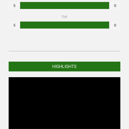
5
0
Out
5
0
2023-
10-
HIGHLIGHTS
08
Video
Player