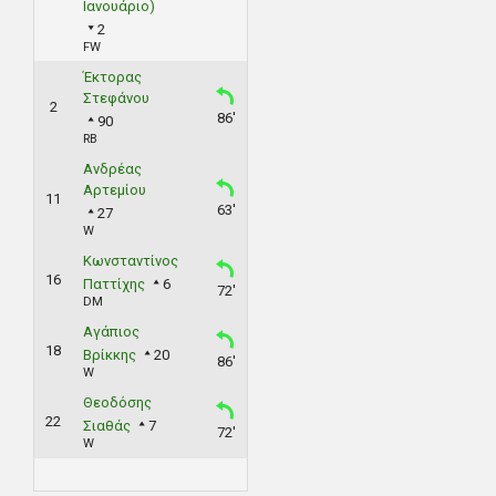
Ιανουάριο)
2
FW
Έκτoρας
Στεφάνου
2
86'
90
RB
Ανδρέας
Αρτεμίου
11
63'
27
W
Κωνσταντίνος
16
Παττίχης
6
72'
DM
Αγάπιος
18
Βρίκκης
20
86'
W
Θεοδόσης
22
Σιαθάς
7
72'
W