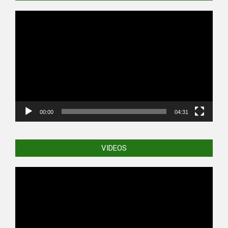
Video
Player
00:00
04:31
VIDEOS
Video
Player