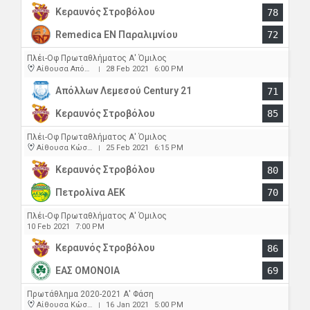
Κεραυνός Στροβόλου
78
Remedica ΕΝ Παραλιμνίου
72
Πλέι-Οφ Πρωταθλήματος Α' Όμιλος
Αίθουσα Απόλλωνα
28 Feb 2021
6:00 PM
|
Απόλλων Λεμεσού Century 21
71
Κεραυνός Στροβόλου
85
Πλέι-Οφ Πρωταθλήματος Α' Όμιλος
Αίθουσα Κώστας Παπαέλληνας
25 Feb 2021
6:15 PM
|
Κεραυνός Στροβόλου
80
Πετρολίνα ΑΕΚ
70
Πλέι-Οφ Πρωταθλήματος Α' Όμιλος
10 Feb 2021
7:00 PM
Κεραυνός Στροβόλου
86
ΕΑΣ ΟΜΟΝΟΙΑ
69
Πρωτάθλημα 2020-2021 Α' Φάση
Αίθουσα Κώστας Παπαέλληνας
16 Jan 2021
5:00 PM
|