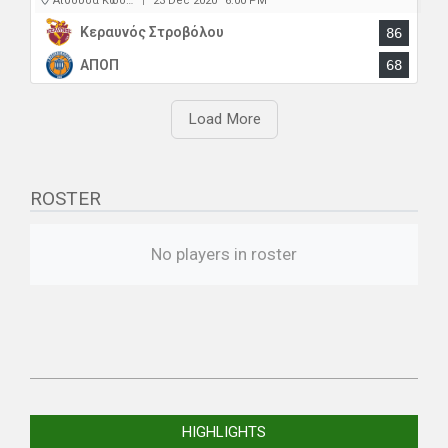
Αίθουσα Κώστας Παπαέλληνας
23 Dec 2020
6:00 PM
|
Κεραυνός Στροβόλου
86
ΑΠΟΠ
68
Load More
ROSTER
No players in roster
2021-
01-
HIGHLIGHTS
30