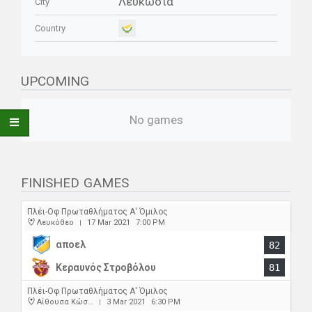
Λευκωσία
City
Country
UPCOMING
No games
FINISHED GAMES
Πλέι-Οφ Πρωταθλήματος Α' Όμιλος
Λευκόθεο
17 Mar 2021
7:00 PM
|
αποελ
82
Κεραυνός Στροβόλου
81
Πλέι-Οφ Πρωταθλήματος Α' Όμιλος
Αίθουσα Κώστας Παπαέλληνας
3 Mar 2021
6:30 PM
|