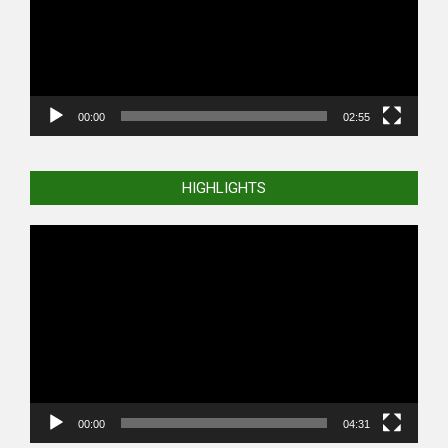
00:00
02:55
HIGHLIGHTS
Video
Player
00:00
04:31