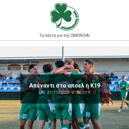
Skip
to
content
Τα πάντα για την ΟΜΟΝΟΙΑ!
Primary
Navigation
Menu
Απέναντι στο αποελ η Κ19
ON:
21/11/2025
IN:
U19