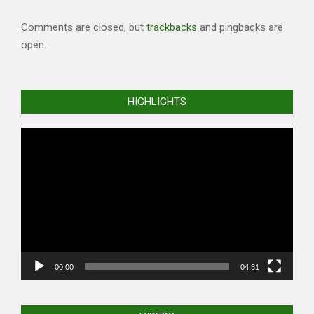
Comments are closed, but
trackbacks
and pingbacks are
open.
HIGHLIGHTS
Video
Player
00:00
04:31