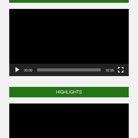
Video
Player
00:00
02:55
HIGHLIGHTS
Video
Player