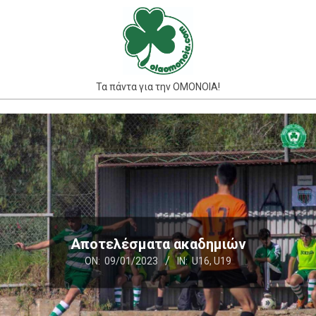
Skip
to
content
Τα πάντα για την ΟΜΟΝΟΙΑ!
Primary
Navigation
Menu
Αποτελέσματα ακαδημιών
ON:
09/01/2023
IN:
U16
,
U19