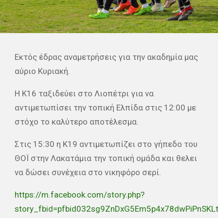
Εκτός έδρας αναμετρήσεις για την ακαδημία μας
αύριο Κυριακή.
Η Κ16 ταξιδεύει στο Λιοπέτρι για να
αντιμετωπίσει την τοπική Ελπίδα στις 12:00 με
στόχο το καλύτερο αποτέλεσμα.
Στις 15:30 η Κ19 αντιμετωπίζει στο γήπεδο του
ΘΟΪ στην Λακατάμια την τοπική ομάδα και θελει
να δώσει συνέχεια στο νικηφόρο σερί.
https://m.facebook.com/story.php?
story_fbid=pfbid032sg9ZnDxG5Em5p4x78dwPiPnSK