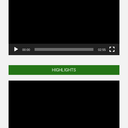
Player
00:00
02:55
HIGHLIGHTS
Video
Player