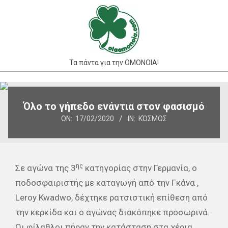
Skip
to
content
Τα πάντα για την ΟΜΟΝΟΙΑ!
Primary
Navigation
Όλο το γήπεδο ενάντια στον φασισμό
Menu
ON:
17/02/2020
IN:
ΚΌΣΜΟΣ
ης
Σε αγώνα της 3
κατηγορίας στην Γερμανία, ο
ποδοσφαιριστής με καταγωγή από την Γκάνα ,
Leroy Kwadwo, δέχτηκε ρατσιστική επίθεση από
την κερκίδα και ο αγώνας διακόπηκε προσωρινά.
Οι φίλαθλοι πήραν την κατάσταση στα χέρια