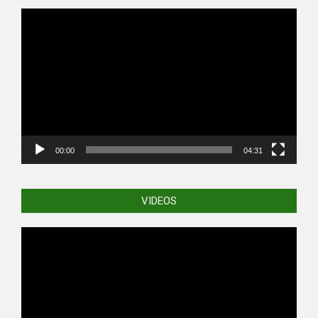
Video
Player
00:00
04:31
VIDEOS
Video
Player