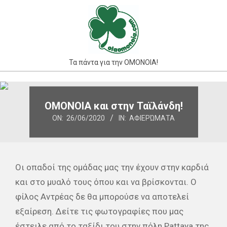
Skip
to
content
Τα πάντα για την ΟΜΟΝΟΙΑ!
Primary
Navigation
ΟΜΟΝΟΙΑ και στην Ταϊλάνδη!
Menu
ON:
26/06/2020
IN:
ΑΦΙΕΡΏΜΑΤΑ
Οι οπαδοί της ομάδας μας την έχουν στην καρδιά
και στο μυαλό τους όπου και να βρίσκονται. Ο
φίλος Αντρέας δε θα μπορούσε να αποτελεί
εξαίρεση. Δείτε τις φωτογραφίες που μας
έστειλε από το ταξίδι του στην πόλη Pattaya της