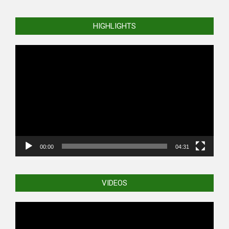
HIGHLIGHTS
Video
Player
00:00
04:31
VIDEOS
Video
Player