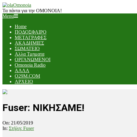
Skip
to
Τα πάντα για την ΟΜΟΝΟΙΑ!
content
Primary
Menu
Navigation
Home
Menu
ΠΟΔΟΣΦΑΙΡΟ
ΜΕΤΑΓΡΑΦΕΣ
ΑΚΑΔΗΜΙΕΣ
ΣΩΜΑΤΕΙΟ
Αλλα Τμηματα
ΟΡΓΑΝΩΜΕΝΟΙ
Omonoia Radio
ΑΛΛΑ
O29M.COM
ΑΡΧΕΙΟ
Fuser: ΝΙΚΗΣΑΜΕ!
On:
21/05/2019
In:
Στήλη: Fuser