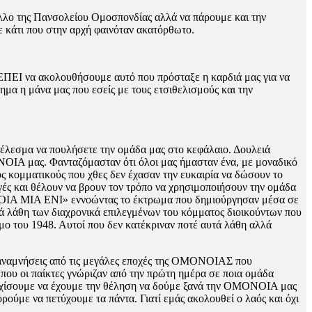
ελλο της Πανσολείου Ομοσπονδίας αλλά να πάρουμε και την
ε κάτι που στην αρχή φαινόταν ακατόρθωτο.
ΠΕΙ να ακολουθήσουμε αυτό που πρόσταξε η καρδιά μας για να
α η μάνα μας που εσείς με τους ετσιθελισμούς και την
έλεσμα να πουλήσετε την ομάδα μας στο κεφάλαιο. Δουλειά
ΟΝΟΙΑ μας. Φανταζόμασταν ότι όλοι μας ήμασταν ένα, με μοναδικό
ς κομματικούς που χθες δεν έχασαν την ευκαιρία να δώσουν το
λογές και θέλουν να βρουν τον τρόπο να χρησιμοποιήσουν την ομάδα
ΟΝΟΙΑ ΜΙΑ ΕΝΙ» εννοώντας το έκτρωμα που δημιούργησαν μέσα σε
κά λάθη των διαχρονικά επιλεγμένων του κόμματος διοικούντων που
όμο του 1948. Αυτοί που δεν κατέκριναν ποτέ αυτά λάθη αλλά
 αναμνήσεις από τις μεγάλες εποχές της ΟΜΟΝΟΙΑΣ που
 που οι παίκτες γνώριζαν από την πρώτη ημέρα σε ποια ομάδα
 συνεχίσουμε να έχουμε την θέληση να δούμε ξανά την ΟΜΟΝΟΙΑ μας
ορούμε να πετύχουμε τα πάντα. Γιατί εμάς ακολουθεί ο λαός και όχι