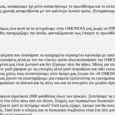
 μας, καταφέραμε όχι μόνο κατακτήσουμε το πρωτάθλημα και το κύπ
ς χρονιάς ανταμείβονται με τον καλύτερο δυνατό τρόπο. Πετυχαίνουμ
 όμως όλα αυτά να τα πετυχαίναμε στην ΟΜΟΝΟΙΑ μας χωρίς να ΠΡΕ
ες πανηγυρίζαμε την άνοδο, φανταζόμασταν πως έπαιρνε το πρωτάθλημ
 ψέματα που πλασάρατε το καταραμένο περασμένο καλοκαίρι με αποτ
τικοποιήσεις αλλά με τον πιο εύκολο τρόπο ιδιωτικοποιήσατε την ΟΜ
α μας είναι ζωντανό και δεν ξέρουμε πότε θα πάψει. Μίσος για του
τε γιατί χάρηκαν με τις επιτυχίες αλλά γιατί πλησιάζουν και πάλι εκ
λίγους μήνες τους συναντούσαμε στον δρόμο μας έλεγαν ότι «Η ΟΜ
μας ζητούν να υποστηρίξουμε μια εταιρεία εξισώνοντας τα εγκληματι
ροδώσει τα ιδανικά και τις ιδέες του και να συνεχίσει τον μεγάλο δρ
ε αγώνα αγροτικού 2000 φιλάθλους όλων των ηλικιών. Ξυπνήσαμε τις
ον ένα τίτλο πίσω από τον άλλον. Στιγμές των περασμένων δεκαετιών
ι ξέρετε γιατί το πετύχαμε αυτό? Γιατί εμείς είχαμε, έχουμε και θα
. Γιατί όταν ο κόσμος και το διοικητικό συμβούλιο είναι ένα τότε μπ
Γι’ αυτό νικήσαμε!!