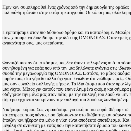
Πριν καν συμπληρωθεί ένας χρόνος από την δημιουργία της ομάδας
πολυπόθητη άνοδο στην τετάρτη κατηγορία. Οι κόποι μιας ολόκληρη
Περπατήσαμε στον πιο δύσκολο δρόμο και τα καταφέραμε. Μακάρι
συνεχίσουμε να διαδίδουμε την ιδέα της ΟΜΟΝΟΙΑΣ. Όταν εμείς χθ
ανικανότητά σας, μας στερήσατε.
Φανταζόμασταν ότι ο κόσμος μας δεν ήταν τυφλωμένος από τα τόσα
συνηθισμένη για εσάς που από την μια δηλώνετε ενάντια στις ιδιω
σκοπό την μεγαλουργία της ΟΜΟΝΟΙΑΣ. Ωστόσο, το μίσος ακόμα μέσ
παρόν τους στο γήπεδο αλλά όχι γιατί ένιωθαν ότι νιώθαμε εμείς. Ού
μας σαν εργαλείο συλλογής ψήφων. Τα ίδια άτομα που όταν πριν 
μια νύχτα. Μίσος για αυτούς που επανειλημμένα ακόμη και σήμερα 
οδήγησαν την μάνα μας στον πάτο, με την επιλογή του λαού να μην π
σήμερα έρχονται να κρίνουν την επιλογή του λαού ως λανθασμένη.
Νικήσαμε κύριοι. Σας ντροπιάσαμε για ακόμα μια φορά. Φέραμε σ
κατέστρεφε τους πάντες που βρίσκονταν στο διάβα της και σάρωνε τ
έπαιζαν και ήξεραν ότι μόνο η νίκη είναι αποδεκτό αποτέλεσμα. Κα
μεγάλη σε αντίθεση με εσάς που την καταντήσατε έρμαιο του καθενός
εσάς. Γιατί εμείς έχουμε το δίκαιο και το αποδεικνύουμε κάθε μέρα. 