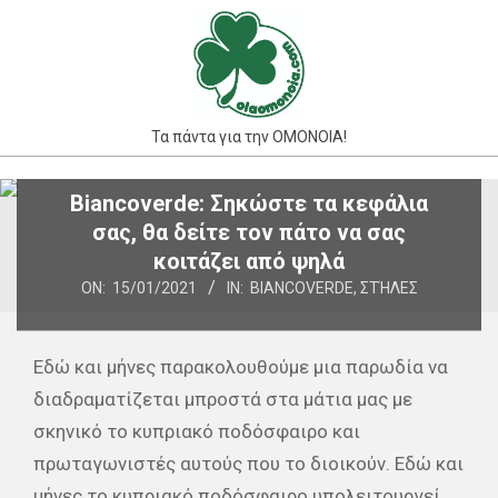
Skip
to
content
Τα πάντα για την ΟΜΟΝΟΙΑ!
Primary
Biancoverde: Σηκώστε τα κεφάλια
Navigation
σας, θα δείτε τον πάτο να σας
Menu
κοιτάζει από ψηλά
ON:
15/01/2021
IN:
BIANCOVERDE
,
ΣΤΉΛΕΣ
Εδώ και μήνες παρακολουθούμε μια παρωδία να
διαδραματίζεται μπροστά στα μάτια μας με
σκηνικό το κυπριακό ποδόσφαιρο και
πρωταγωνιστές αυτούς που το διοικούν. Εδώ και
μήνες το κυπριακό ποδόσφαιρο υπολειτουργεί,