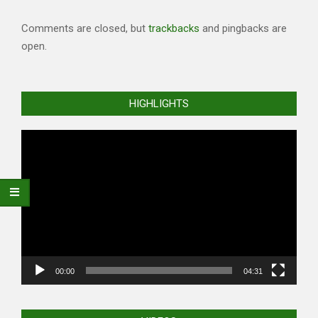
Comments are closed, but
trackbacks
and pingbacks are
open.
HIGHLIGHTS
Video
Player
00:00
04:31