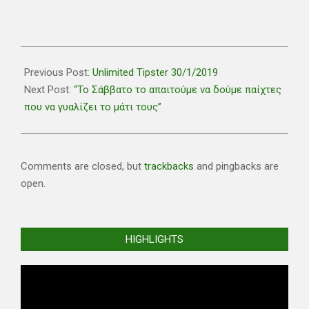
2019-
01-
Previous Post:
Unlimited Tipster 30/1/2019
30
Next Post:
“Το Σάββατο το απαιτούμε να δούμε παίχτες
που να γυαλίζει το μάτι τους”
Comments are closed, but
trackbacks
and pingbacks are
open.
HIGHLIGHTS
Video
Player