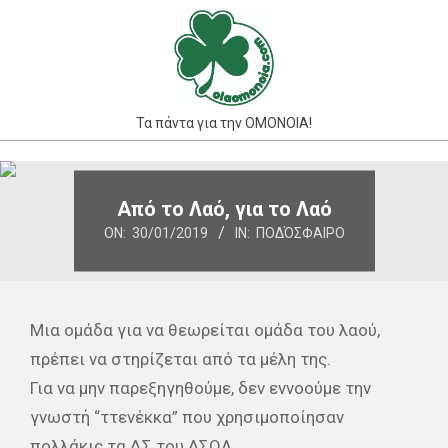
Skip
to
content
Τα πάντα για την ΟΜΟΝΟΙΑ!
Primary
Navigation
Από το Λαό, για το Λαό
Menu
ON:
30/01/2019
IN:
ΠΟΔΌΣΦΑΙΡΟ
Μια ομάδα για να θεωρείται ομάδα του λαού,
πρέπει να στηρίζεται από τα μέλη της.
Για να μην παρεξηγηθούμε, δεν εννοούμε την
γνωστή “ττενέκκα” που χρησιμοποίησαν
πολλάκις τα ΔΣ του ΑΣΟΛ.