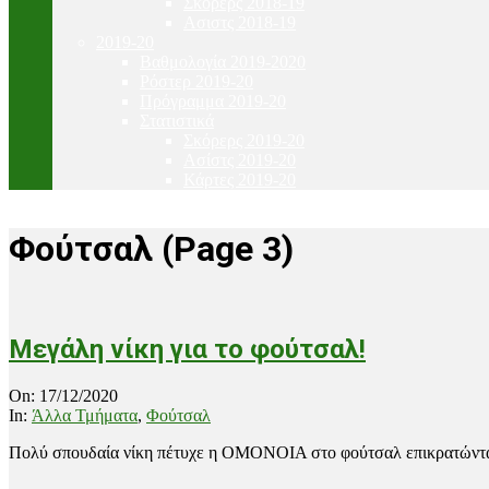
Σκόρερς 2018-19
Ασιστς 2018-19
2019-20
Βαθμολογία 2019-2020
Ρόστερ 2019-20
Πρόγραμμα 2019-20
Στατιστικά
Σκόρερς 2019-20
Ασίστς 2019-20
Κάρτες 2019-20
Φούτσαλ
(Page 3)
Μεγάλη νίκη για το φούτσαλ!
2020-
On:
17/12/2020
12-
In:
Άλλα Τμήματα
,
Φούτσαλ
17
Πολύ σπουδαία νίκη πέτυχε η ΟΜΟΝΟΙΑ στο φούτσαλ επικρατώντα