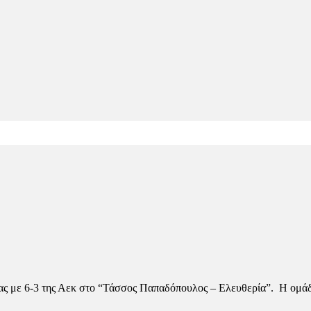
ς με 6-3 της Αεκ στο “Τάσσος Παπαδόπουλος – Ελευθερία”. Η ομά