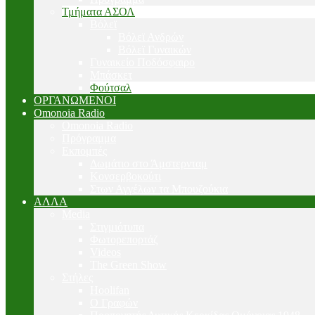
Τμήματα ΑΣΟΛ
Βόλεϊ
Βόλεϊ Ανδρών
Βόλεϊ Γυναικών
Γυναικείο Ποδόσφαιρο
Μπάσκετ
Φούτσαλ
ΟΡΓΑΝΩΜΕΝΟΙ
Omonoia Radio
Omonoia Radio
Πρόγραμμα
Εκπομπές
Δωμάτιο στο Άμστερνταμ
Κονσερβοκούτι
Στων Αγγέλων τα Μπουζούκια
ΑΛΛΑ
Media
Στιγμιότυπα
Φωτορεπορτάζ
Videos
The Green Show
Στήλες
Hoolifan
Ο Γραφών