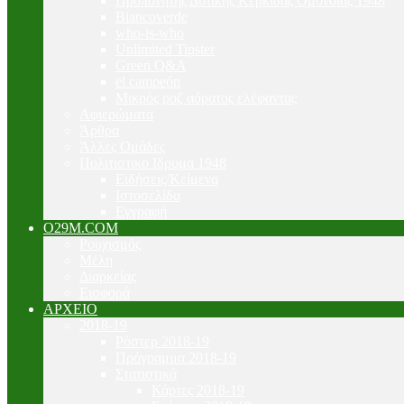
Προπονητής Δυτικής Κερκίδας Ομόνοιας 1948
Biancoverde
who-is-who
Unlimited Tipster
Green Q&A
el campeón
Μικρός ροζ αόρατος ελέφαντας
Αφιερώματα
Άρθρα
Άλλες Ομάδες
Πολιτιστικο Ιδρυμα 1948
Ειδήσεις/Κείμενα
Ιστοσελίδα
Εγγραφή
O29M.COM
Ρουχισμός
Μέλη
Διαρκείας
Εισφορά
ΑΡΧΕΙΟ
2018-19
Ρόστερ 2018-19
Πρόγραμμα 2018-19
Στατιστικά
Κάρτες 2018-19