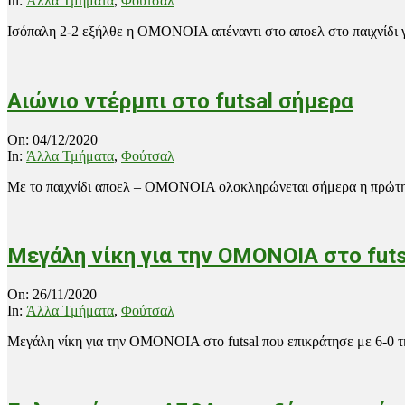
In:
Άλλα Τμήματα
,
Φούτσαλ
04
Ισόπαλη 2-2 εξήλθε η ΟΜΟΝΟΙΑ απέναντι στο αποελ στο παιχνίδι γ
Αιώνιο ντέρμπι στο futsal σήμερα
2020-
On:
04/12/2020
12-
In:
Άλλα Τμήματα
,
Φούτσαλ
04
Με το παιχνίδι αποελ – ΟΜΟΝΟΙΑ ολοκληρώνεται σήμερα η πρώτη αγ
Μεγάλη νίκη για την ΟΜΟΝΟΙΑ στο futs
2020-
On:
26/11/2020
11-
In:
Άλλα Τμήματα
,
Φούτσαλ
26
Μεγάλη νίκη για την ΟΜΟΝΟΙΑ στο futsal που επικράτησε με 6-0 τη