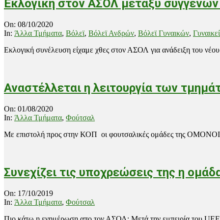
Εκλογική στον ΑΣΟΛ μεταξύ συγγενών
2020-
On:
08/10/2020
10-
In:
Άλλα Τμήματα
,
Βόλεϊ
,
Βόλεϊ Ανδρών
,
Βόλεϊ Γυναικών
,
Γυναικε
08
Εκλογική συνέλευση είχαμε χθες στον ΑΣΟΛ για ανάδειξη του νέου
Αναστέλλεται η λειτουργία των τμημά
2020-
On:
01/08/2020
08-
In:
Άλλα Τμήματα
,
Φούτσαλ
01
Με επιστολή προς στην ΚΟΠ οι φουτσαλικές ομάδες της ΟΜΟΝΟΙ
Συνεχίζει τις υποχρεώσεις της η ομά
2019-
On:
17/10/2019
10-
In:
Άλλα Τμήματα
,
Φούτσαλ
17
Πιο κάτω η ενημέρωση απο τον ΑΣΟΛ: Μετά την εμπειρία του UEFA