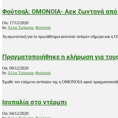
Φούτσαλ: ΟΜΟΝΟΙΑ- Αεκ ζωντανά από τ
2020-
On:
17/12/2020
12-
In:
Άλλα Τμήματα
,
Φούτσαλ
17
3η αγωνιστική για το πρωτάθλημα φούτσαλ ανδρών σήμερα και η Ο
Πραγματοποιήθηκε η κλήρωση για του
2020-
On:
09/12/2020
12-
In:
Άλλα Τμήματα
,
Φούτσαλ
09
Έμαθε τον επόμενο αντίπαλο της η ΟΜΟΝΟΙΑ αφού πραγματοποιήθη
Ισοπαλία στο ντέρμπι
2020-
On:
04/12/2020
12-