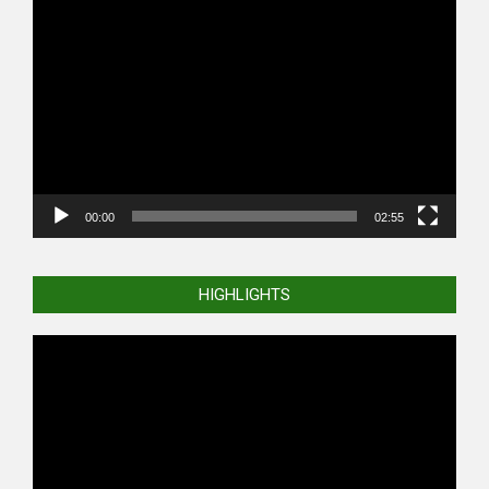
Video
Player
00:00
02:55
HIGHLIGHTS
Video
Player