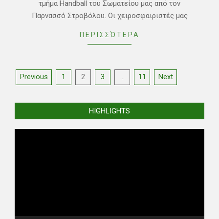
τμήμα Handball του Σωματείου μας από τον
Παρνασσό Στροβόλου. Οι χειροσφαιριστές μας
ΠΕΡΙΣΣΌΤΕΡΑ
Posts
Previous
1
2
3
…
11
Next
pagination
HIGHLIGHTS
Video
Player