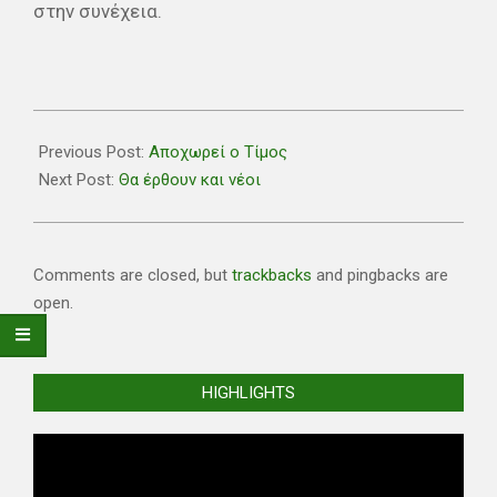
στην συνέχεια.
2021-
06-
Previous Post:
Αποχωρεί ο Τίμος
22
Next Post:
Θα έρθουν και νέοι
Comments are closed, but
trackbacks
and pingbacks are
open.
HIGHLIGHTS
Video
Player