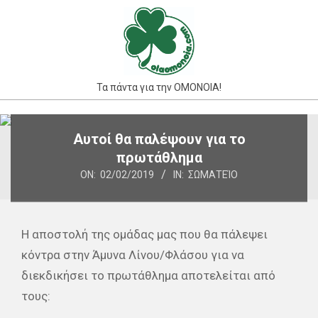
Skip
to
content
Τα πάντα για την ΟΜΟΝΟΙΑ!
Primary
Αυτοί θα παλέψουν για το
Navigation
πρωτάθλημα
Menu
ON:
02/02/2019
IN:
ΣΩΜΑΤΕΊΟ
Η αποστολή της ομάδας μας που θα πάλεψει
κόντρα στην Άμυνα Λίνου/Φλάσου για να
διεκδικήσει το πρωτάθλημα αποτελείται από
τους: