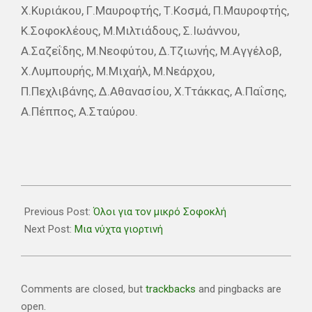
Χ.Κυριάκου, Γ.Μαυροφτής, Τ.Κοσμά, Π.Μαυροφτής,
Κ.Σοφοκλέους, Μ.Μιλτιάδους, Σ.Ιωάννου,
Α.Σαζεΐδης, Μ.Νεοφύτου, Δ.Τζιωνής, Μ.Αγγέλοβ,
Χ.Λυμπουρής, Μ.Μιχαήλ, Μ.Νεάρχου,
Π.Πεχλιβάνης, Δ.Αθανασίου, Χ.Ττάκκας, Α.Παΐσης,
Α.Πέππος, Α.Σταύρου.
2019-
02-
Previous Post:
Όλοι για τον μικρό Σοφοκλή
02
Next Post:
Μια νύχτα γιορτινή
Comments are closed, but
trackbacks
and pingbacks are
open.