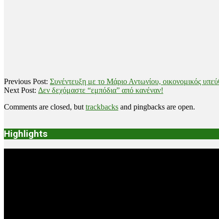
2018-
Previous Post:
Συνέντευξη με το Μάριο Αντωνίου, οικονομικός υπεύ
12-
Next Post:
Δεν δεχόμαστε “εμπόδια” από κανέναν!
23
Comments are closed, but
trackbacks
and pingbacks are open.
Highlights
Video
Player