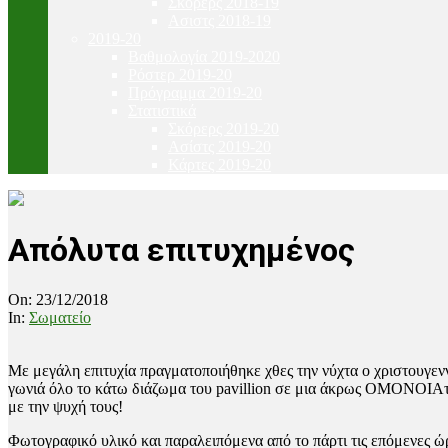
Σκόρερς 2018-19
Ασιστς 2018-19
2019-20
Βαθμολογία 2019-2020
Ρόστερ 2019-20
Πρόγραμμα 2019-20
Στατιστικά
Σκόρερς 2019-20
Ασίστς 2019-20
Κάρτες 2019-20
Απόλυτα επιτυχημένος
On:
23/12/2018
In:
Σωματείο
Με μεγάλη επιτυχία πραγματοποιήθηκε χθες την νύχτα ο χριστουγεν
γωνιά όλο το κάτω διάζωμα του pavillion σε μια άκρως ΟΜΟΝΟΙΑτι
με την ψυχή τους!
Φωτογραφικό υλικό και παραλειπόμενα από το πάρτι τις επόμενες ώ