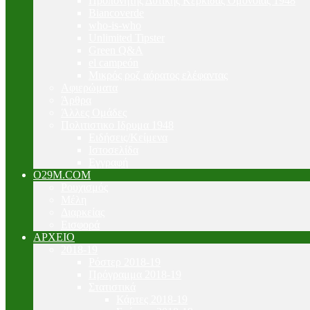
Προπονητής Δυτικής Κερκίδας Ομόνοιας 1948
Biancoverde
who-is-who
Unlimited Tipster
Green Q&A
el campeón
Μικρός ροζ αόρατος ελέφαντας
Αφιερώματα
Άρθρα
Άλλες Ομάδες
Πολιτιστικο Ιδρυμα 1948
Ειδήσεις/Κείμενα
Ιστοσελίδα
Εγγραφή
O29M.COM
Ρουχισμός
Μέλη
Διαρκείας
Εισφορά
ΑΡΧΕΙΟ
2018-19
Ρόστερ 2018-19
Πρόγραμμα 2018-19
Στατιστικά
Κάρτες 2018-19