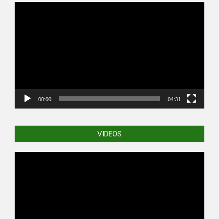
Video
Player
00:00
04:31
VIDEOS
Video
Player