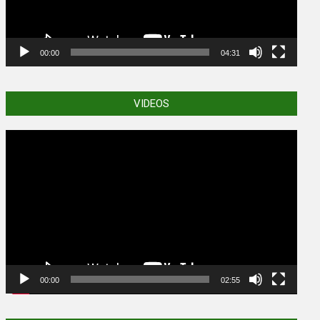
00:00
04:31
VIDEOS
Video
Player
00:00
02:55