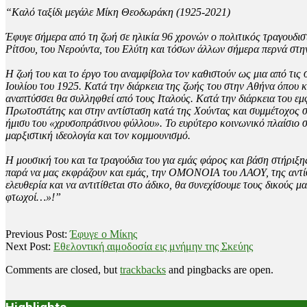
“Καλό ταξίδι μεγάλε Μίκη Θεοδωράκη (1925-2021)
Έφυγε σήμερα από τη ζωή σε ηλικία 96 χρονών ο πολιτικός τραγουδισ
Ρίτσου, του Νερούντα, του Ελύτη και τόσων άλλων σήμερα περνά στη
Η ζωή του και το έργο του αναμφίβολα τον καθιστούν ως μια από τι
Ιουλίου του 1925. Κατά την διάρκεια της ζωής του στην Αθήνα όπου 
αναπτύσσει θα συλληφθεί από τους Ιταλούς. Κατά την διάρκεια του εμ
Πρωτοστάτης και στην αντίσταση κατά της Χούντας και συμμέτοχος σ
ήμισυ του «χρυσοπράσινου φύλλου». Το ευρύτερο κοινωνικό πλαίσιο σ
μαρξιστική ιδεολογία και τον κομμουνισμό.
Η μουσική του και τα τραγούδια του για εμάς φάρος και βάση στήριξη
παρά να μας εκφράζουν και εμάς, την ΟΜΟΝΟΙΑ του ΛΑΟΥ, της αντίστα
ελευθερία και να αντιτίθεται στο άδικο, θα συνεχίσουμε τους δικούς μ
φτωχοί…»!”
2021-
Previous Post:
Έφυγε ο Μίκης
09-
Next Post:
Εθελοντική αιμοδοσία εις μνήμην της Σκεύης
02
Comments are closed, but
trackbacks
and pingbacks are open.