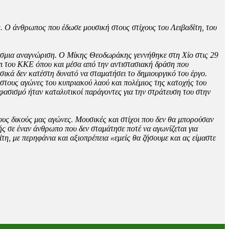
. Ο άνθρωπος που έδωσε μουσική στους στίχους του Λειβαδίτη, του
κόσμια αναγνώριση. Ο Μίκης Θεοδωράκης γεννήθηκε στη Χίο στις 29
αι του ΚΚΕ όπου και μέσα από την αντιστασιακή δράση που
σικά δεν κατέστη δυνατό να σταματήσει το δημιουργικό του έργο.
στους αγώνες του κυπριακού λαού και πολέμιος της κατοχής του
φασισμό ήταν καταλυτικοί παράγοντες για την στράτευση του στην
ους δικούς μας αγώνες. Μουσικές και στίχοι που δεν θα μπορούσαν
ς σε έναν άνθρωπο που δεν σταμάτησε ποτέ να αγωνίζεται για
ίτη, με περηφάνια και αξιοπρέπεια «εμείς θα ζήσουμε και ας είμαστε