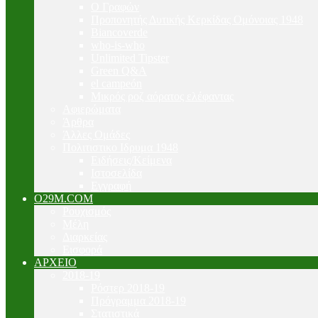
Ο Γραφών
Προπονητής Δυτικής Κερκίδας Ομόνοιας 1948
Biancoverde
who-is-who
Unlimited Tipster
Green Q&A
el campeón
Μικρός ροζ αόρατος ελέφαντας
Αφιερώματα
Άρθρα
Άλλες Ομάδες
Πολιτιστικο Ιδρυμα 1948
Ειδήσεις/Κείμενα
Ιστοσελίδα
Εγγραφή
O29M.COM
Ρουχισμός
Μέλη
Διαρκείας
Εισφορά
ΑΡΧΕΙΟ
2018-19
Ρόστερ 2018-19
Πρόγραμμα 2018-19
Στατιστικά