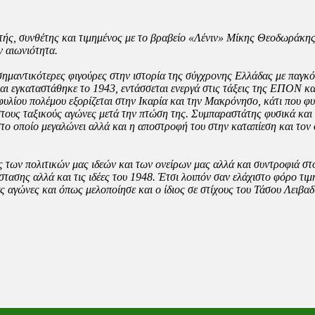
τής, συνθέτης και τιμημένος με το βραβείο «Λένιν» Μίκης Θεοδωράκης
ν αιωνιότητα.
ς σημαντικότερες φιγούρες στην ιστορία της σύγχρονης Ελλάδας με παγ
και εγκαταστάθηκε το 1943, εντάσσεται ενεργά στις τάξεις της ΕΠΟΝ κ
φυλίου πολέμου εξορίζεται στην Ικαρία και την Μακρόνησο, κάτι που φυ
τους ταξικούς αγώνες μετά την πτώση της. Συμπαραστάτης φυσικά και 
το οποίο μεγαλώνει αλλά και η αποστροφή του στην καταπίεση και τον 
ς των πολιτικών μας ιδεών και των ονείρων μας αλλά και συντροφιά στ
σης αλλά και τις ιδέες του 1948. Έτσι λοιπόν σαν ελάχιστο φόρο τιμή
ας αγώνες και όπως μελοποίησε και ο ίδιος σε στίχους του Τάσου Λειβαδ