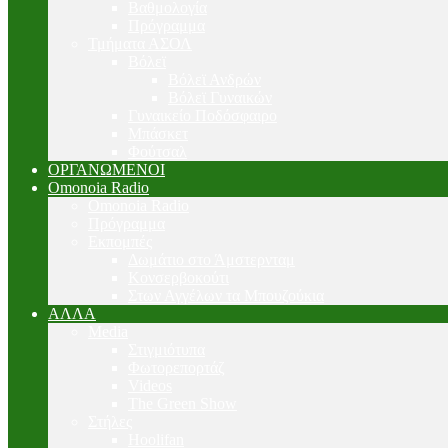
Βαθμολογία
Πρόγραμμα
Τμήματα ΑΣΟΛ
Βόλεϊ
Βόλεϊ Ανδρών
Βόλεϊ Γυναικών
Γυναικείο Ποδόσφαιρο
Μπάσκετ
Φούτσαλ
ΟΡΓΑΝΩΜΕΝΟΙ
Omonoia Radio
Omonoia Radio
Πρόγραμμα
Εκπομπές
Δωμάτιο στο Άμστερνταμ
Κονσερβοκούτι
Στων Αγγέλων τα Μπουζούκια
ΑΛΛΑ
Media
Στιγμιότυπα
Φωτορεπορτάζ
Videos
The Green Show
Στήλες
Hoolifan