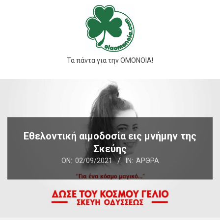
Skip
to
content
Τα πάντα για την ΟΜΟΝΟΙΑ!
Primary
Navigation
Menu
Εθελοντική αιμοδοσία εις μνήμην της
Σκεύης
ON:
02/09/2021
IN:
ΆΡΘΡΑ