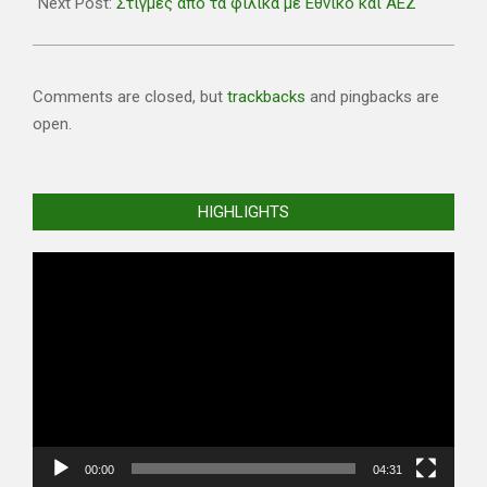
02
Next Post:
Στιγμές από τα φιλικά με Εθνικό και ΑΕΖ
Comments are closed, but
trackbacks
and pingbacks are
open.
HIGHLIGHTS
Video
Player
00:00
04:31