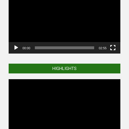
Player
00:00
02:55
HIGHLIGHTS
Video
Player