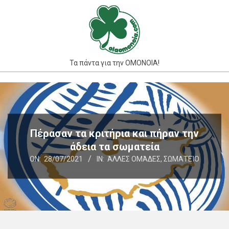
Skip
to
content
Τα πάντα για την ΟΜΟΝΟΙΑ!
Primary
Navigation
Menu
Πέρασαν τα κριτήρια και πήραν την
άδεια τα σωματεία
ON:
28/07/2021
IN:
ΆΛΛΕΣ ΟΜΆΔΕΣ
,
ΣΩΜΑΤΕΊΟ