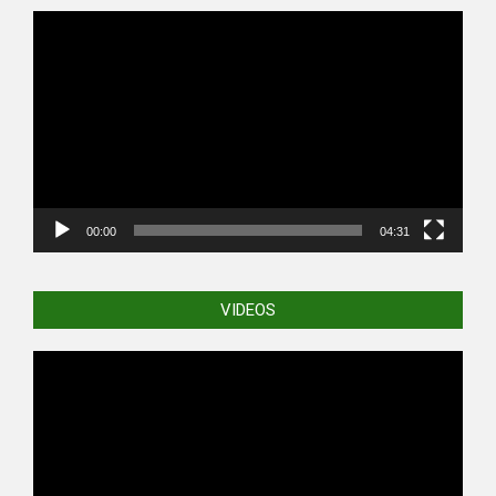
Video
Player
00:00
04:31
VIDEOS
Video
Player