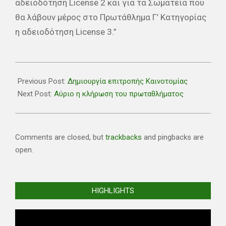
αδειοδότηση License 2 και για τα Σωματεία που
θα λάβουν μέρος στο Πρωτάθλημα Γ’ Κατηγορίας
η αδειοδότηση License 3.”
2021-
07-
Previous Post:
Δημιουργία επιτροπής Καινοτομίας
28
Next Post:
Αύριο η κλήρωση του πρωταθλήματος
Comments are closed, but
trackbacks
and pingbacks are
open.
HIGHLIGHTS
Video