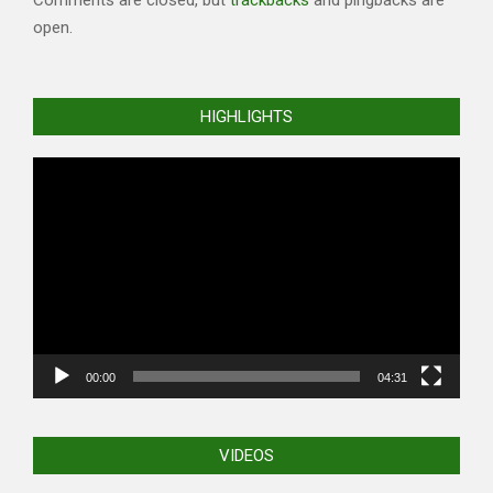
Comments are closed, but
trackbacks
and pingbacks are
open.
HIGHLIGHTS
Video
Player
00:00
04:31
VIDEOS