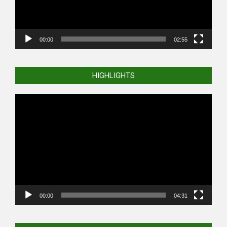
00:00
02:55
HIGHLIGHTS
Video
Player
00:00
04:31