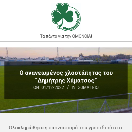
Skip
to
content
Τα πάντα για την ΟΜΟΝΟΙΑ!
Primary
Navigation
Menu
Ο ανανεωμένος χλοοτάπητας του
“Δημήτρης Χάματσος”
ON:
01/12/2022
IN:
ΣΩΜΑΤΕΊΟ
Ολοκληρώθηκε η επανασπορά του γρασιδιού στο