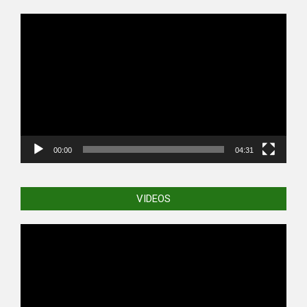
Video
Player
00:00
04:31
VIDEOS
Video
Player