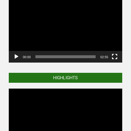
Video
Player
00:00
02:55
HIGHLIGHTS
Video
Player