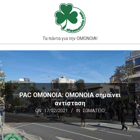
Skip
to
content
Τα πάντα για την ΟΜΟΝΟΙΑ!
Primary
Navigation
Menu
PAC OMONOIA: ΟΜΟΝΟΙΑ σημαίνει
αντίσταση
ON:
17/02/2021
IN:
ΣΩΜΑΤΕΊΟ