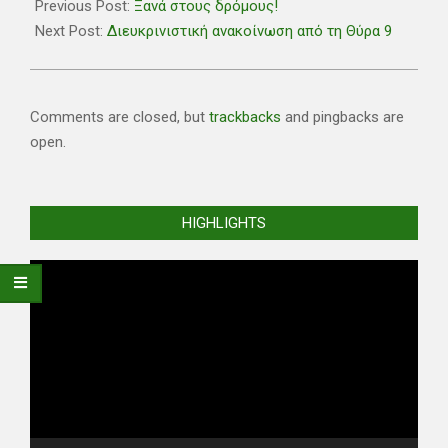
02-
Previous Post:
Ξανά στους δρόμους!
17
Next Post:
Διευκρινιστική ανακοίνωση από τη Θύρα 9
Comments are closed, but
trackbacks
and pingbacks are
open.
HIGHLIGHTS
Video
Player