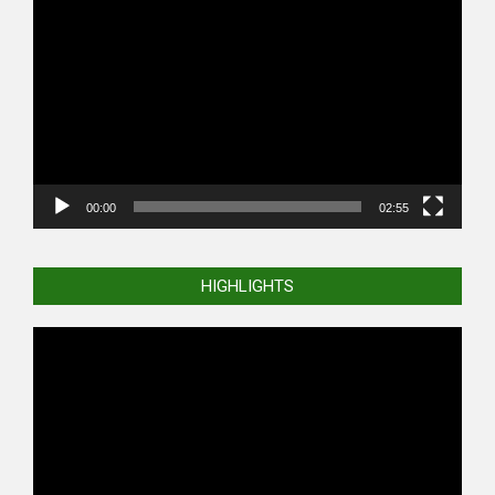
Player
00:00
02:55
HIGHLIGHTS
Video
Player