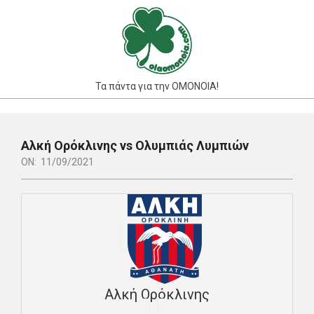
Skip
to
content
Τα πάντα για την ΟΜΟΝΟΙΑ!
Primary
Navigation
Αλκή Ορόκλινης vs Ολυμπιάς Λυμπιών
Menu
ON:
11/09/2021
Αλκή Ορόκλινης