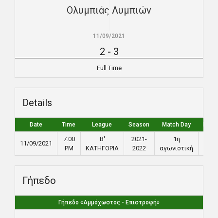
Ολυμπιάς Λυμπιών
11/09/2021
2
-
3
Full Time
Details
Date
Time
League
Season
Match Day
Full 
7:00
Β'
2021-
1η
11/09/2021
90
PM
ΚΑΤΗΓΟΡΙΑ
2022
αγωνιστική
Γήπεδο
Γήπεδο «Αμμόχωστος - Επιστροφή»