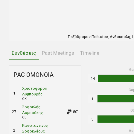
Πεζόδρομος Πεδιαίου, Ανθούπολη, Lak
Συνθέσεις
Past Meetings
Timeline
Ga
PAC ΟΜΟΝΟΙΑ
14
Χριστόφορος
Ca
1
Λυμπουρής
1
GK
Σοφοκλής
G
27
80'
Λαμπράκης
CB
5
Κωνσταντίνος
2
As
Σοφοκλέους