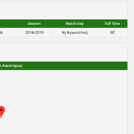
Season
Match Day
Full Time
ΜΑ
2018-2019
9η Αγωνιστική
90'
Λ Λακατάμιας