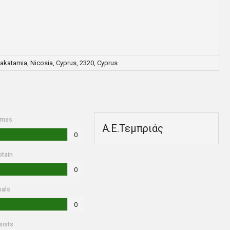
atamia, Nicosia, Cyprus, 2320, Cyprus
mes
Α.Ε.Τεμπριάς
0
ptain
0
oals
0
sists