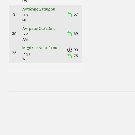
FW
Αντώνης Σταύρου
3
57'
7
FB
Αντρέας Σαζεϊδης
30
69'
9
AM
Μιχάλης Νεοφύτου
90'
25
21
75'
W
2019-
01-
20