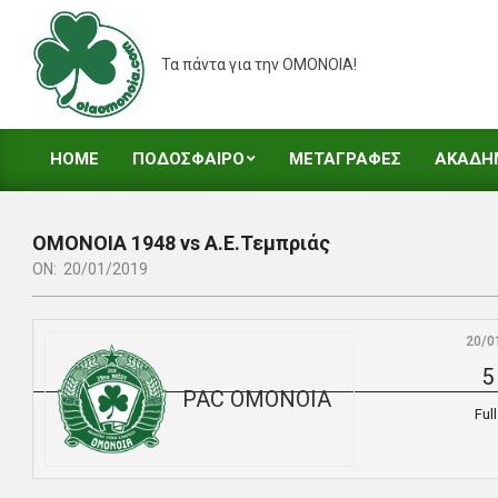
Skip
to
Τα πάντα για την ΟΜΟΝΟΙΑ!
content
HOME
ΠΟΔΟΣΦΑΙΡΟ
ΜΕΤΑΓΡΑΦΕΣ
ΑΚΑΔΗ
Primary
Navigation
Menu
ΟΜΟΝΟΙΑ 1948 vs Α.Ε.Τεμπριάς
ON:
20/01/2019
20/0
5
PAC ΟΜΟΝΟΙΑ
Ful