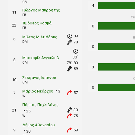
CB
4
Γιώργος Μαυροφτής
11
FB
Ye
Τιμόθεος Κοσμά
22
0
FB
89'
Μίλτος Μιλτιάδους
6
DM
78'
0
30',
Μποκομίλ Ανγκέλοβ
8
CM
78', 80'
3
89'
Στέφανος Ιωάννου
10
CM
3
Μάριος Νεάρχου
3
57'
7
W
Πάμπος Πεχλιβάνης
30'
21
25
75'
W
Δήμος Αθανασίου
9
69'
30