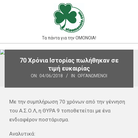
Skip
to
content
Τα πάντα για την ΟΜΟΝΟΙΑ!
Primary
70 Χρόνια Ιστορίας πωλήθηκαν σε
Navigation
τιμή ευκαιρίας
Menu
ON:
04/06/2018
IN:
ΟΡΓΑΝΩΜΈΝΟΙ
Με την συμπλήρωση 70 χρόνων από την γέννηση
του Α.Σ.Ο.Λ, η ΘΥΡΑ 9 τοποθετείται με ένα
ενδιαφέρον ποστάρισμα.
Αναλυτικά: