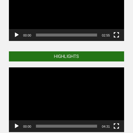
00:00
02:55
HIGHLIGHTS
Video
Player
00:00
04:31