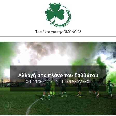
Skip
to
content
Τα πάντα για την ΟΜΟΝΟΙΑ!
Primary
Navigation
Menu
Αλλαγή στο πλάνο του Σαββάτου
ON:
11/04/2024
IN:
ΟΡΓΑΝΩΜΈΝΟΙ