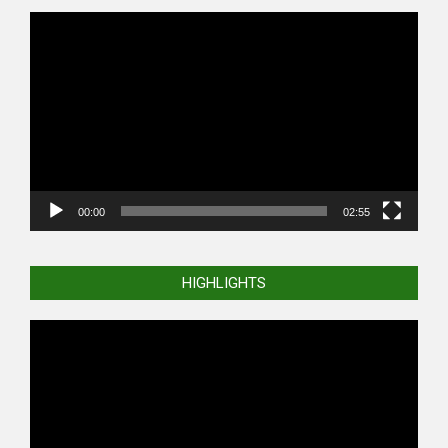
Video
Player
00:00
02:55
HIGHLIGHTS
Video
Player