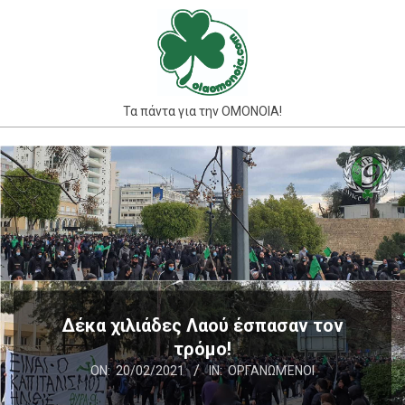
Skip
to
content
Τα πάντα για την ΟΜΟΝΟΙΑ!
Primary
Navigation
Menu
Δέκα χιλιάδες Λαού έσπασαν τον
τρόμο!
ON:
20/02/2021
IN:
ΟΡΓΑΝΩΜΈΝΟΙ