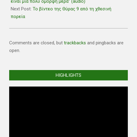
20
είναι μια πολύ όμορφη μέρα” (audio)
Next Post:
Το βίντεο της Θύρας 9 από τη χθεσινή
πορεία
Comments are closed, but
trackbacks
and pingbacks are
open.
HIGHLIGHTS
Video
Player