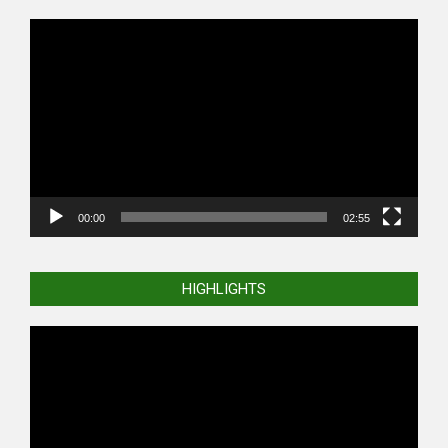
Video
Player
00:00
02:55
HIGHLIGHTS
Video
Player