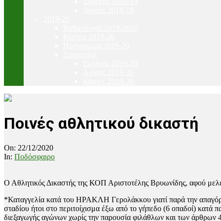
Σκόρερς 2018-19
Ασιστς 2018-19
2019-20
Βαθμολογία 2019-2020
Ρόστερ 2019-20
Πρόγραμμα 2019-20
Στατιστικά
Σκόρερς 2019-20
Ασίστς 2019-20
Κάρτες 2019-20
Ποινές αθλητικού δικαστή
On:
22/12/2020
In:
Ποδόσφαιρο
Ο Αθλητικός Δικαστής της ΚΟΠ Αριστοτέλης Βρυωνίδης, αφού μελέτη
*Καταγγελία κατά του ΗΡΑΚΛΗ Γερολάκκου γιατί παρά την απαγόρ
σταδίου ήτοι στο περιτοίχισμα έξω από το γήπεδο (6 οπαδοί) κατά
διεξαγωγής αγώνων χωρίς την παρουσία φιλάθλων και των άρθρων 4