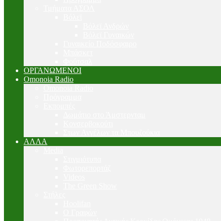
Τμήματα ΑΣΟΛ
Βόλεϊ
Βόλεϊ Ανδρών
Βόλεϊ Γυναικών
Γυναικείο Ποδόσφαιρο
Μπάσκετ
Φούτσαλ
ΟΡΓΑΝΩΜΕΝΟΙ
Omonoia Radio
Omonoia Radio
Πρόγραμμα
Εκπομπές
Δωμάτιο στο Άμστερνταμ
Κονσερβοκούτι
Στων Αγγέλων τα Μπουζούκια
ΑΛΛΑ
Media
Στιγμιότυπα
Φωτορεπορτάζ
Videos
The Green Show
Στήλες
Hoolifan
Ο Γραφών