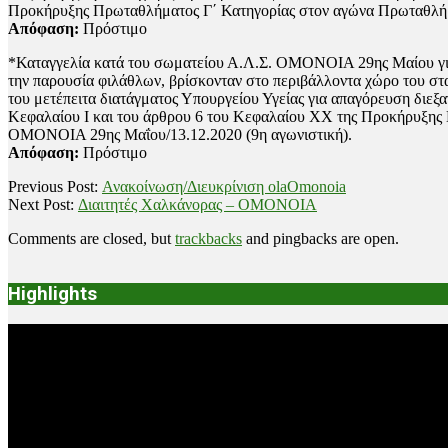
Προκήρυξης Πρωταθλήματος Γ΄ Κατηγορίας στον αγώνα Πρωταθλή
Απόφαση:
Πρόστιμο
*Καταγγελία κατά του σωματείου Α.Λ.Σ. ΟΜΟΝΟΙΑ 29ης Μαίου για
την παρουσία φιλάθλων, βρίσκονταν στο περιβάλλοντα χώρο του στα
του μετέπειτα διατάγματος Υπουργείου Υγείας για απαγόρευση διε
Κεφαλαίου Ι και του άρθρου 6 του Κεφαλαίου ΧΧ της Προκήρυξη
ΟΜΟΝΟΙΑ 29ης Μαΐου/13.12.2020 (9η αγωνιστική).
Απόφαση:
Πρόστιμο
2020-
Previous Post:
Ανακοίνωση/Διευκρίνιση olaOmonoia
12-
Next Post:
Διαιτητές Χαλκάνορας – ΟΜΟΝΟΙΑ
22
Comments are closed, but
trackbacks
and pingbacks are open.
Highlights
Video
Player