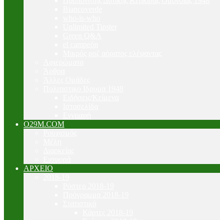
Προπονητής Δυτικής Κερκίδας Ομόνοιας 1948
Biancoverde
who-is-who
Unlimited Tipster
Green Q&A
el campeón
Μικρός ροζ αόρατος ελέφαντας
Αφιερώματα
Άρθρα
Άλλες Ομάδες
Πολιτιστικο Ιδρυμα 1948
Ειδήσεις/Κείμενα
Ιστοσελίδα
Εγγραφή
O29M.COM
Ρουχισμός
Μέλη
Διαρκείας
Εισφορά
ΑΡΧΕΙΟ
2018-19
Ρόστερ 2018-19
Πρόγραμμα 2018-19
Στατιστικά
Κάρτες 2018-19