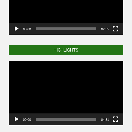
00:00
02:55
HIGHLIGHTS
Video
Player
00:00
04:31