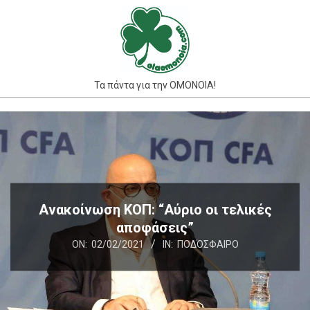
Skip
to
content
Τα πάντα για την ΟΜΟΝΟΙΑ!
Primary
Navigation
Menu
Ανακοίνωση ΚΟΠ: “Αύριο οι τελικές
αποφάσεις”
ON:
02/02/2021
IN:
ΠΟΔΌΣΦΑΙΡΟ