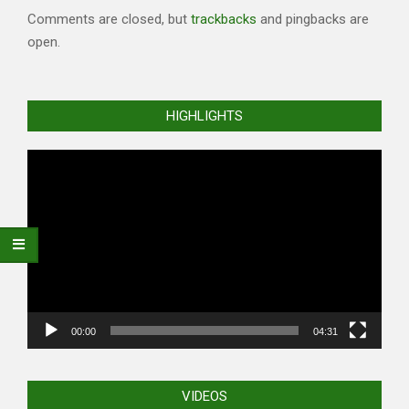
Comments are closed, but
trackbacks
and pingbacks are
open.
HIGHLIGHTS
Video
Player
00:00
04:31
VIDEOS