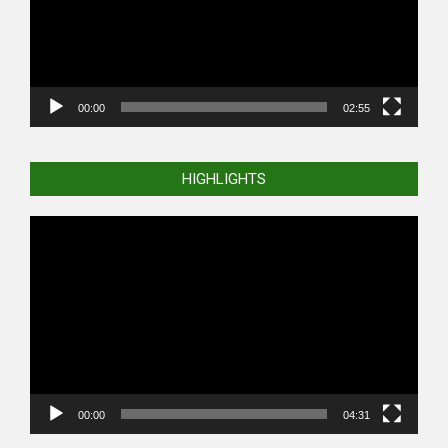
00:00
02:55
HIGHLIGHTS
Video
Player
00:00
04:31