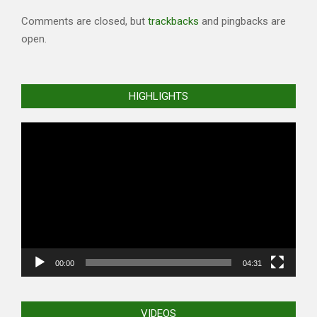
Comments are closed, but
trackbacks
and pingbacks are
open.
HIGHLIGHTS
Video
Player
00:00
04:31
VIDEOS