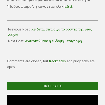
“Ποδόσφαιρο”, ή κάνοντας κλικ
ΕΔΩ
.
2022-
07-
Previous Post:
Χτίζεται σιγά σιγά το ρόστερ της νέας
01
σεζόν
Next Post:
Ανακοινώθηκε η έβδομη μεταγραφή
Comments are closed, but
trackbacks
and pingbacks are
open.
HIGHLIGHTS
Video
Player