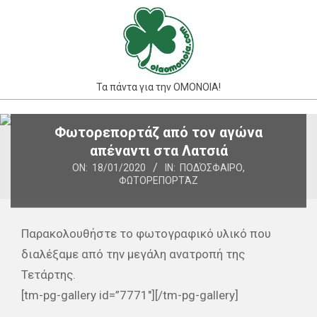
Skip
to
content
Τα πάντα για την ΟΜΟΝΟΙΑ!
Primary
Φωτορεπορτάζ από τον αγώνα
Navigation
απέναντι στα Λατσιά
Menu
ON:
18/01/2020
IN:
ΠΟΔΌΣΦΑΙΡΟ
,
ΦΩΤΟΡΕΠΟΡΤΆΖ
Παρακολουθήστε το φωτογραφικό υλικό που
διαλέξαμε από την μεγάλη ανατροπή της
Τετάρτης.
[tm-pg-gallery id=”7771″][/tm-pg-gallery]