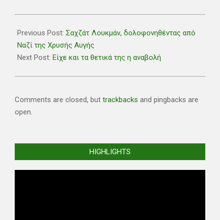
2020-
01-
Previous Post:
Σαχζάτ Λουκμάν, δολοφονηθέντας από
18
Ναζί της Χρυσής Αυγής
Next Post:
Είχε και τα θετικά της η αναβολή
Comments are closed, but
trackbacks
and pingbacks are
open.
HIGHLIGHTS
Video
Player