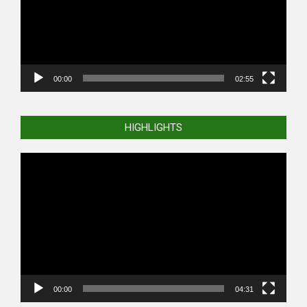
00:00
02:55
HIGHLIGHTS
Video
Player
00:00
04:31