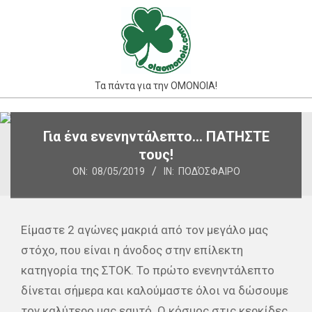
Skip
to
content
Τα πάντα για την ΟΜΟΝΟΙΑ!
Primary
Για ένα ενενηντάλεπτο… ΠΑΤΗΣΤΕ
Navigation
τους!
Menu
ON:
08/05/2019
IN:
ΠΟΔΌΣΦΑΙΡΟ
Είμαστε 2 αγώνες μακριά από τον μεγάλο μας
στόχο, που είναι η άνοδος στην επίλεκτη
κατηγορία της ΣΤΟΚ. Το πρώτο ενενηντάλεπτο
δίνεται σήμερα και καλούμαστε όλοι να δώσουμε
τον καλύτερο μας εαυτό. Ο κόσμος στις κερκίδες