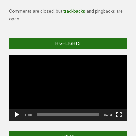
Comments are closed, but
trackbacks
and pingbacks are
open.
HIGHLIGHTS
Video
Player
00:00
04:31