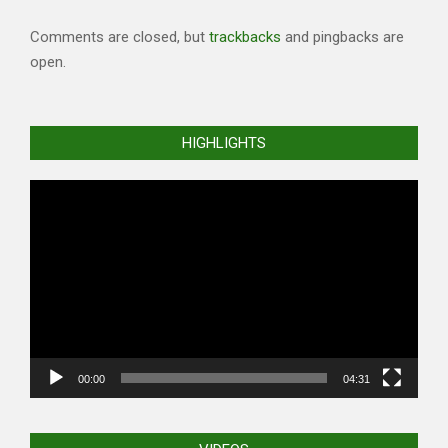
Comments are closed, but
trackbacks
and pingbacks are
open.
HIGHLIGHTS
Video
Player
00:00
04:31