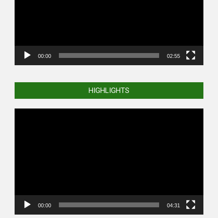
00:00
02:55
HIGHLIGHTS
Video
Player
00:00
04:31