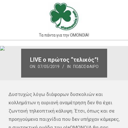
Skip
to
content
Τα πάντα για την ΟΜΟΝΟΙΑ!
Primary
Navigation
LIVE ο πρώτος “τελικός”!
Menu
ON:
07/05/2019
IN:
ΠΟΔΌΣΦΑΙΡΟ
Δυστυχώς λόγω διάφορων δυσκολιών και
κολλημάτων η αυριανή αναμέτρηση δεν θα έχει
ζωντανή τηλεοπτική κάλυψη. Έτσι, όπως και σε
προηγούμενα παιχνίδια που δεν υπήρχαν κάμερες,
η συντακτική ομάδα του olaOMONOIA θα σας