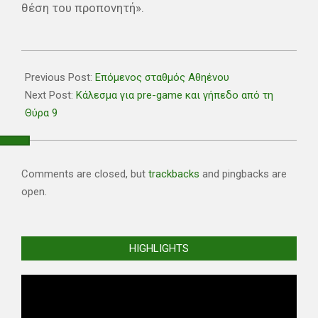
θέση του προπονητή».
2022-
09-
Previous Post:
Επόμενος σταθμός Αθηένου
14
Next Post:
Κάλεσμα για pre-game και γήπεδο από τη
Θύρα 9
Comments are closed, but
trackbacks
and pingbacks are
open.
HIGHLIGHTS
Video
Player