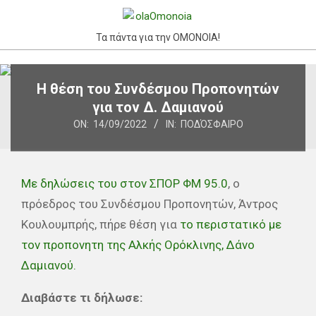
Skip
to
Τα πάντα για την ΟΜΟΝΟΙΑ!
content
Primary
Η θέση του Συνδέσμου Προπονητών
Navigation
για τον Δ. Δαμιανού
Menu
ON:
14/09/2022
IN:
ΠΟΔΌΣΦΑΙΡΟ
Με δηλώσεις του στον ΣΠΟΡ ΦΜ 95.0
, ο
πρόεδρος του Συνδέσμου Προπονητών, Άντρος
Κουλουμπρής, πήρε θέση για
το περιστατικό με
τον προπονητη της Αλκής Ορόκλινης, Δάνο
Δαμιανού.
Διαβάστε τι δήλωσε: