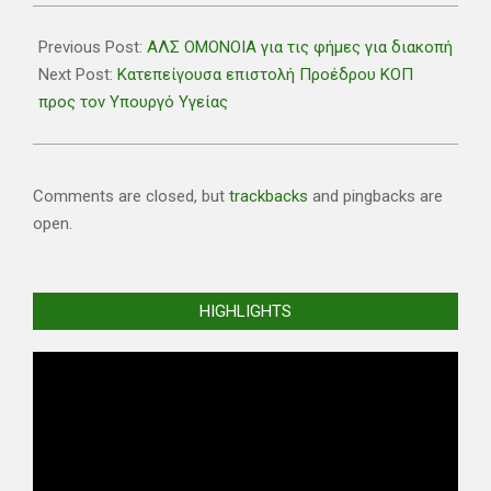
2021-
01-
Previous Post:
ΑΛΣ ΟΜΟΝΟΙΑ για τις φήμες για διακοπή
27
Next Post:
Κατεπείγουσα επιστολή Προέδρου ΚΟΠ
προς τον Υπουργό Υγείας
Comments are closed, but
trackbacks
and pingbacks are
open.
HIGHLIGHTS
Video
Player