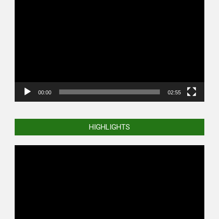
Video
Player
00:00
02:55
HIGHLIGHTS
Video
Player